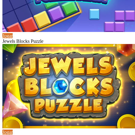
Jogar
Jewels Blocks Puzzle
Jogar