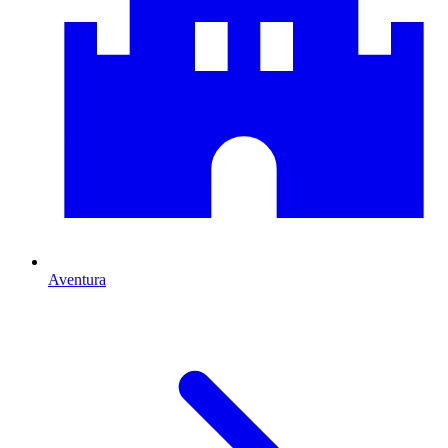
Aventura