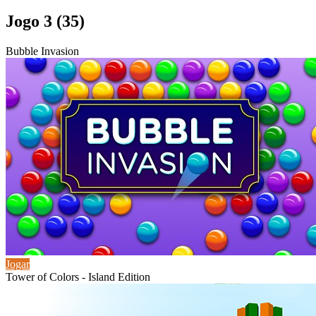
Jogo 3 (35)
Bubble Invasion
Jogar
Tower of Colors - Island Edition