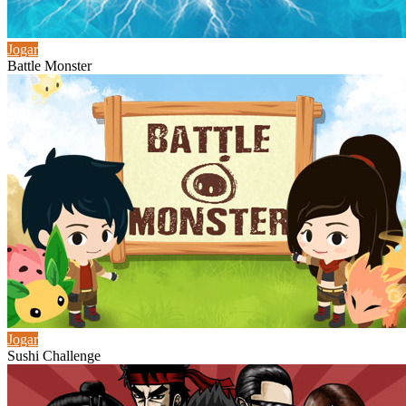
Jogar
Battle Monster
Jogar
Sushi Challenge