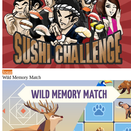
Jogar
Wild Memory Match