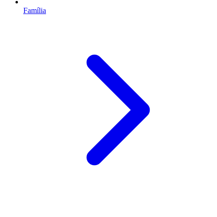
Família