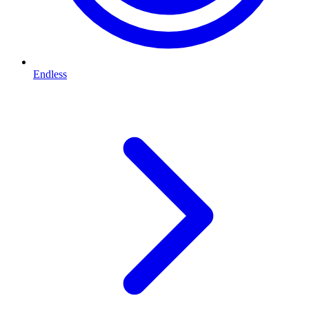
Endless