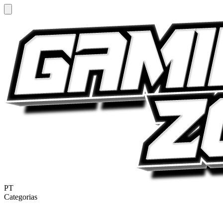
PT
Categorias