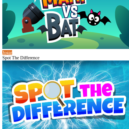
Jogar
Spot The Difference