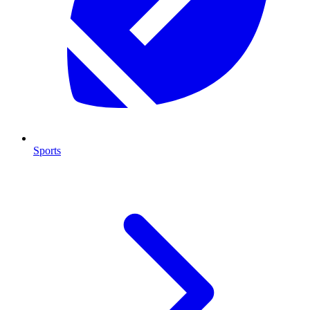
Sports