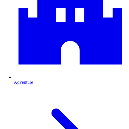
Adventure