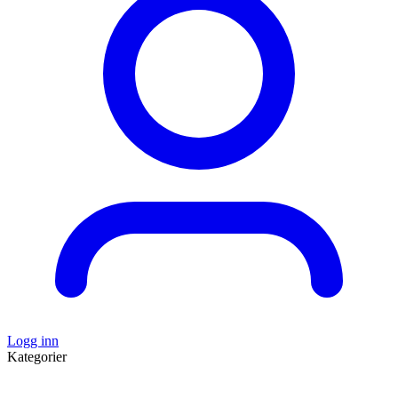
Logg inn
Kategorier