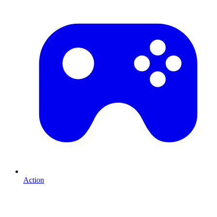
Action