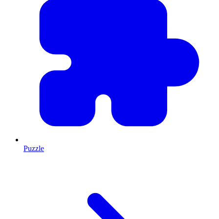
Puzzle