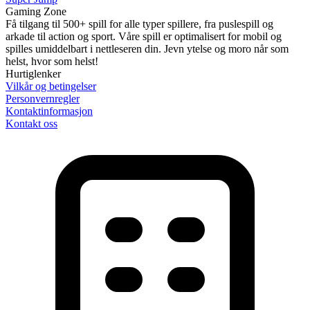
Gaming Zone
Få tilgang til 500+ spill for alle typer spillere, fra puslespill og
arkade til action og sport. Våre spill er optimalisert for mobil og
spilles umiddelbart i nettleseren din. Jevn ytelse og moro når som
helst, hvor som helst!
Hurtiglenker
Vilkår og betingelser
Personvernregler
Kontaktinformasjon
Kontakt oss